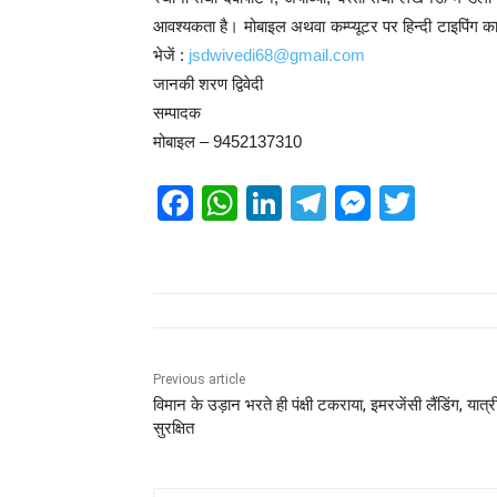
आवश्यकता है। मोबाइल अथवा कम्प्यूटर पर हिन्दी टाइपिंग का
भेजें :
jsdwivedi68@gmail.com
जानकी शरण द्विवेदी
सम्पादक
मोबाइल – 9452137310
F
W
Li
T
M
T
a
h
n
el
e
wi
c
at
k
e
ss
tt
e
s
e
gr
e
er
b
A
dI
a
n
o
p
n
m
g
Previous article
विमान के उड़ान भरते ही पंक्षी टकराया, इमरजेंसी लैंडिंग, यात्र
o
p
er
सुरक्षित
k