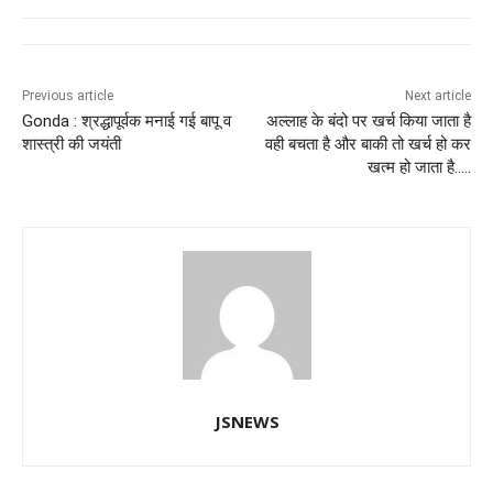
e
s
e
gr
e
er
b
A
dI
a
n
o
p
n
m
g
Previous article
Next article
Gonda : श्रद्धापूर्वक मनाई गई बापू व
अल्लाह के बंदो पर खर्च किया जाता है
o
p
er
शास्त्री की जयंती
वही बचता है और बाकी तो खर्च हो कर
k
खत्म हो जाता है…..
JSNEWS