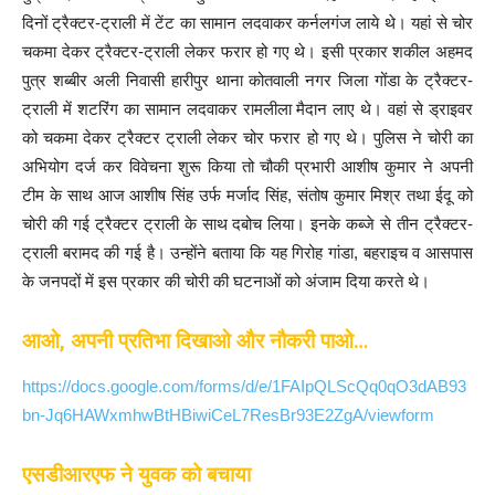
दिनों ट्रैक्टर-ट्राली में टेंट का सामान लदवाकर कर्नलगंज लाये थे। यहां से चोर
चकमा देकर ट्रैक्टर-ट्राली लेकर फरार हो गए थे। इसी प्रकार शकील अहमद
पुत्र शब्बीर अली निवासी हारीपुर थाना कोतवाली नगर जिला गोंडा के ट्रैक्टर-
ट्राली में शटरिंग का सामान लदवाकर रामलीला मैदान लाए थे। वहां से ड्राइवर
को चकमा देकर ट्रैक्टर ट्राली लेकर चोर फरार हो गए थे। पुलिस ने चोरी का
अभियोग दर्ज कर विवेचना शुरू किया तो चौकी प्रभारी आशीष कुमार ने अपनी
टीम के साथ आज आशीष सिंह उर्फ मर्जाद सिंह, संतोष कुमार मिश्र तथा ईदू को
चोरी की गई ट्रैक्टर ट्राली के साथ दबोच लिया। इनके कब्जे से तीन ट्रैक्टर-
ट्राली बरामद की गई है। उन्होंने बताया कि यह गिरोह गांडा, बहराइच व आसपास
के जनपदों में इस प्रकार की चोरी की घटनाओं को अंजाम दिया करते थे।
आओ, अपनी प्रतिभा दिखाओ और नौकरी पाओ…
https://docs.google.com/forms/d/e/1FAIpQLScQq0qO3dAB93
bn-Jq6HAWxmhwBtHBiwiCeL7ResBr93E2ZgA/viewform
एसडीआरएफ ने युवक को बचाया