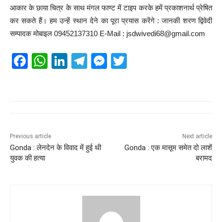
आकार के छाया चित्र के साथ मंगल फाण्ट में टाइप करके हमें प्रकाशनार्थ प्रेषित
कर सकते हैं। हम उन्हें स्थान देने का पूरा प्रयास करेंगे : जानकी शरण द्विवेदी
सम्पादक मोबाइल 09452137310 E-Mail : jsdwivedi68@gmail.com
F
W
Li
T
M
T
a
h
n
el
e
wi
c
at
k
e
ss
tt
e
s
e
gr
e
er
b
A
dI
a
n
o
p
n
m
g
Previous article
Next article
Gonda : लेनदेन के विवाद में हुई थी
Gonda : एक मासूम समेत दो लाशें
o
p
er
युवक की हत्या
बरामद
k