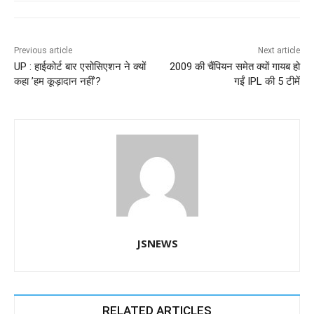
e
s
e
gr
e
er
b
A
dI
a
n
o
p
n
m
g
Previous article
Next article
UP : हाईकोर्ट बार एसोसिएशन ने क्यों
2009 की चैंपियन समेत क्यों गायब हो
o
p
er
कहा ’हम कूड़ादान नहीं’?
गईं IPL की 5 टीमें
k
JSNEWS
RELATED ARTICLES