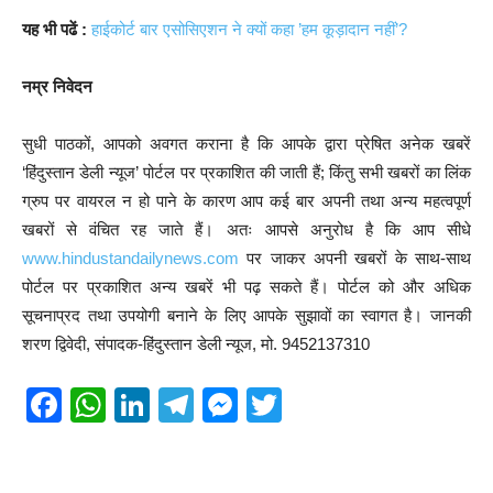
यह भी पढें :
हाईकोर्ट बार एसोसिएशन ने क्यों कहा ’हम कूड़ादान नहीं’?
नम्र निवेदन
सुधी पाठकों, आपको अवगत कराना है कि आपके द्वारा प्रेषित अनेक खबरें
‘हिंदुस्तान डेली न्यूज’ पोर्टल पर प्रकाशित की जाती हैं; किंतु सभी खबरों का लिंक
ग्रुप पर वायरल न हो पाने के कारण आप कई बार अपनी तथा अन्य महत्वपूर्ण
खबरों से वंचित रह जाते हैं। अतः आपसे अनुरोध है कि आप सीधे
www.hindustandailynews.com
पर जाकर अपनी खबरों के साथ-साथ
पोर्टल पर प्रकाशित अन्य खबरें भी पढ़ सकते हैं। पोर्टल को और अधिक
सूचनाप्रद तथा उपयोगी बनाने के लिए आपके सुझावों का स्वागत है। जानकी
शरण द्विवेदी, संपादक-हिंदुस्तान डेली न्यूज, मो. 9452137310
F
W
Li
T
M
T
a
h
n
el
e
wi
c
at
k
e
ss
tt