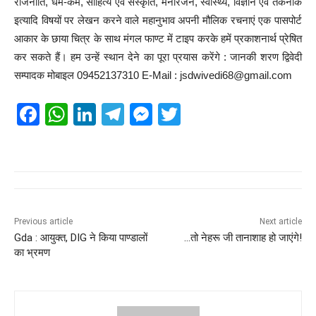
राजनीति, धर्म-कर्म, साहित्य एवं संस्कृति, मनोरंजन, स्वास्थ्य, विज्ञान एवं तकनीक
इत्यादि विषयों पर लेखन करने वाले महानुभाव अपनी मौलिक रचनाएं एक पासपोर्ट
आकार के छाया चित्र के साथ मंगल फाण्ट में टाइप करके हमें प्रकाशनार्थ प्रेषित
कर सकते हैं। हम उन्हें स्थान देने का पूरा प्रयास करेंगे : जानकी शरण द्विवेदी
सम्पादक मोबाइल 09452137310 E-Mail : jsdwivedi68@gmail.com
F
W
Li
T
M
T
a
h
n
el
e
wi
c
at
k
e
ss
tt
e
s
e
gr
e
er
b
A
dI
a
n
o
p
n
m
g
Previous article
Next article
Gda : आयुक्त, DIG ने किया पाण्डालों
…तो नेहरू जी तानाशाह हो जाएंगे!
o
p
er
का भ्रमण
k