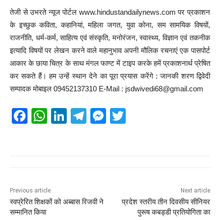
तेजी से उभरते न्यूज पोर्टल www.hindustandailynews.com पर प्रकाशन
के इच्छुक कविता, कहानियां, महिला जगत, युवा कोना, सम सामयिक विषयों,
राजनीति, धर्म-कर्म, साहित्य एवं संस्कृति, मनोरंजन, स्वास्थ्य, विज्ञान एवं तकनीक
इत्यादि विषयों पर लेखन करने वाले महानुभाव अपनी मौलिक रचनाएं एक पासपोर्ट
आकार के छाया चित्र के साथ मंगल फाण्ट में टाइप करके हमें प्रकाशनार्थ प्रेषित
कर सकते हैं। हम उन्हें स्थान देने का पूरा प्रयास करेंगे : जानकी शरण द्विवेदी
सम्पादक मोबाइल 09452137310 E-Mail : jsdwivedi68@gmail.com
F
W
Li
T
M
T
a
h
n
el
e
wi
c
at
k
e
ss
tt
e
s
e
gr
e
er
b
A
dI
a
n
o
p
n
m
g
Previous article
Next article
स्वप्रेरित शिक्षकों को अब्बास रिजवी ने
प्रदेश स्तरीय तीन दिवसीय सीनियर
o
p
er
सम्मानित किया
पुरूष कबड्डी प्रतियोगिता का