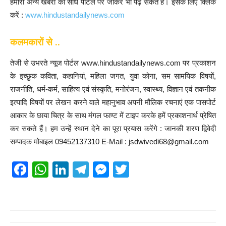
हमारी अन्य खबरों को सीधे पोर्टल पर जाकर भी पढ़ सकते हैं। इसके लिए क्लिक
करें :
www.hindustandailynews.com
कलमकारों से ..
तेजी से उभरते न्यूज पोर्टल www.hindustandailynews.com पर प्रकाशन
के इच्छुक कविता, कहानियां, महिला जगत, युवा कोना, सम सामयिक विषयों,
राजनीति, धर्म-कर्म, साहित्य एवं संस्कृति, मनोरंजन, स्वास्थ्य, विज्ञान एवं तकनीक
इत्यादि विषयों पर लेखन करने वाले महानुभाव अपनी मौलिक रचनाएं एक पासपोर्ट
आकार के छाया चित्र के साथ मंगल फाण्ट में टाइप करके हमें प्रकाशनार्थ प्रेषित
कर सकते हैं। हम उन्हें स्थान देने का पूरा प्रयास करेंगे : जानकी शरण द्विवेदी
सम्पादक मोबाइल 09452137310 E-Mail : jsdwivedi68@gmail.com
F
W
Li
T
M
T
a
h
n
el
e
wi
c
at
k
e
ss
tt
e
s
e
gr
e
er