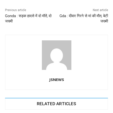
b
A
dI
a
n
o
p
n
m
g
Previous article
Next article
Gonda : सड़क हादसे में दो मौतें, दो
Gda : दीवार गिरने से मां की मौत, बेटी
o
p
er
जख्मी
जख्मी
k
JSNEWS
RELATED ARTICLES