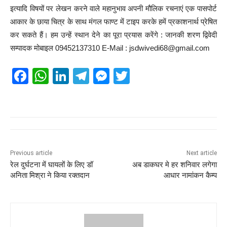
इत्यादि विषयों पर लेखन करने वाले महानुभाव अपनी मौलिक रचनाएं एक पासपोर्ट
आकार के छाया चित्र के साथ मंगल फाण्ट में टाइप करके हमें प्रकाशनार्थ प्रेषित
कर सकते हैं। हम उन्हें स्थान देने का पूरा प्रयास करेंगे : जानकी शरण द्विवेदी
सम्पादक मोबाइल 09452137310 E-Mail : jsdwivedi68@gmail.com
F
W
Li
T
M
T
a
h
n
el
e
wi
c
at
k
e
ss
tt
e
s
e
gr
e
er
b
A
dI
a
n
o
p
n
m
g
Previous article
Next article
रेल दुर्घटना में घायलों के लिए डॉ
अब डाकघर मे हर शनिवार लगेगा
o
p
er
अनिता मिश्रा ने किया रक्तदान
आधार नामांकन कैम्प
k