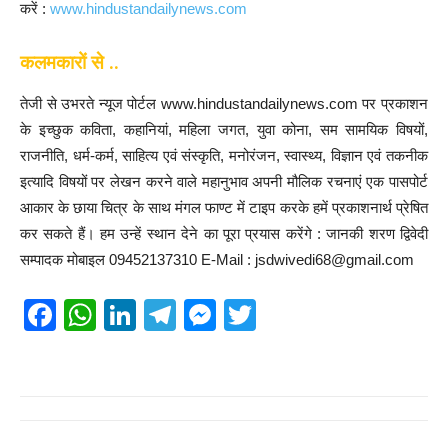
करें :
www.hindustandailynews.com
कलमकारों से ..
तेजी से उभरते न्यूज पोर्टल www.hindustandailynews.com पर प्रकाशन
के इच्छुक कविता, कहानियां, महिला जगत, युवा कोना, सम सामयिक विषयों,
राजनीति, धर्म-कर्म, साहित्य एवं संस्कृति, मनोरंजन, स्वास्थ्य, विज्ञान एवं तकनीक
इत्यादि विषयों पर लेखन करने वाले महानुभाव अपनी मौलिक रचनाएं एक पासपोर्ट
आकार के छाया चित्र के साथ मंगल फाण्ट में टाइप करके हमें प्रकाशनार्थ प्रेषित
कर सकते हैं। हम उन्हें स्थान देने का पूरा प्रयास करेंगे : जानकी शरण द्विवेदी
सम्पादक मोबाइल 09452137310 E-Mail : jsdwivedi68@gmail.com
F
W
Li
T
M
T
a
h
n
el
e
wi
c
at
k
e
ss
tt
e
s
e
gr
e
er
b
A
dI
a
n