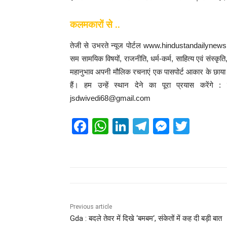
कलमकारों से ..
तेजी से उभरते न्यूज पोर्टल www.hindustandailynews.
सम सामयिक विषयों, राजनीति, धर्म-कर्म, साहित्य एवं संस्कृत
महानुभाव अपनी मौलिक रचनाएं एक पासपोर्ट आकार के छाया चि
हैं। हम उन्हें स्थान देने का पूरा प्रयास करेंग
jsdwivedi68@gmail.com
F
W
Li
T
M
T
a
h
n
el
e
wi
c
at
k
e
ss
tt
e
s
e
gr
e
er
b
A
dI
a
n
o
p
n
m
g
Previous article
Gda : बदले तेवर में दिखे ‘बमबम‘, संकेतों में कह दी बड़ी बात
o
p
er