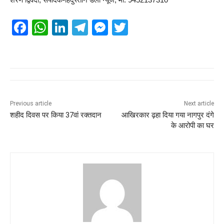
F
W
Li
T
M
T
a
h
n
el
e
wi
c
at
k
e
ss
tt
e
s
e
gr
e
er
b
A
dI
a
n
o
p
n
m
g
Previous article
Next article
शहीद दिवस पर किया 37वां रक्तदान
आखिरकार ढ़हा दिया गया नागपुर दंगे
o
p
er
के आरोपी का घर
k