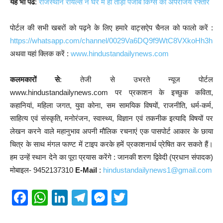
यह भी पढें
:
राजस्थान रॉयल्स ने घर में ही तोड़ी पंजाब किंग्स की अपराजेय रफ्तार
पोर्टल की सभी खबरों को पढ़ने के लिए हमारे वाट्सऐप चैनल को फालो करें :
https://whatsapp.com/channel/0029Va6DQ9f9WtC8VXkoHh3h
अथवा यहां क्लिक करें :
www.hindustandailynews.com
कलमकारों से
: तेजी से उभरते न्यूज पोर्टल
www.hindustandailynews.com पर प्रकाशन के इच्छुक कविता,
कहानियां, महिला जगत, युवा कोना, सम सामयिक विषयों, राजनीति, धर्म-कर्म,
साहित्य एवं संस्कृति, मनोरंजन, स्वास्थ्य, विज्ञान एवं तकनीक इत्यादि विषयों पर
लेखन करने वाले महानुभाव अपनी मौलिक रचनाएं एक पासपोर्ट आकार के छाया
चित्र के साथ मंगल फाण्ट में टाइप करके हमें प्रकाशनार्थ प्रेषित कर सकते हैं।
हम उन्हें स्थान देने का पूरा प्रयास करेंगे : जानकी शरण द्विवेदी (प्रधान संपादक)
मोबाइल- 9452137310
E-Mail
:
hindustandailynews1@gmail.com
F
W
Li
T
M
T
a
h
n
el
e
wi