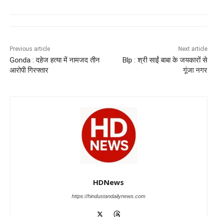
c
at
k
e
ss
tt
e
s
e
gr
e
er
b
A
dI
a
n
o
p
n
m
g
Previous article
Next article
Gonda : दहेज हत्या में नामजद तीन
Blp : श्री साईं बाबा के जयकारों से
o
p
er
आरोपी गिरफ्तार
गूंजा नगर
k
HDNews
https://hindustandailynews.com