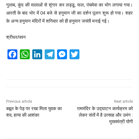
गुलाब, कुंद की मालाओं से शृंगार कर लड्डू, फल, पंचमेवा का भोग लगाया गया।
आरती के बाद भोर में 04 बजे से हनुमान जी का दर्शन पूजन शुरू हो गया। शहर
के अन्य हनुमान मंदिरों में शनिवार को ही हनुमान जयंती मनाई गई।
श्रीधर/पवन
F
W
Li
T
M
T
a
h
n
el
e
wi
c
at
k
e
ss
tt
e
s
e
gr
e
er
b
A
dI
a
n
o
p
n
m
g
Previous article
Next article
बबूल के पेड़ पर रखा मिला युवक का
राममंदिर के उद्घाटन कार्यक्रम को
o
p
er
शव, हत्या की आशंका
लेकर संतों में है उत्साह और उमंग :
k
मुख्यमंत्री योगी