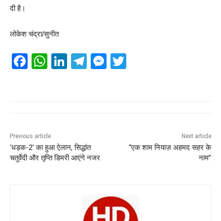
दी है।
लोकेश चंद्रा/सुनीत
F
W
Li
T
M
T
a
h
n
el
e
wi
c
at
k
e
ss
tt
e
s
e
gr
e
er
b
A
dI
a
n
o
p
n
m
g
Previous article
Next article
‘धड़क-2’ का हुआ ऐलान, सिद्धांत
“एक शाम नियाज़ अहमद सहर के
o
p
er
चतुर्वेदी और तृप्ति डिमरी आएंगे नजर
नाम”
k