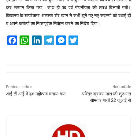
कर सम्मान किया गया। साथ ही पद एवं गोपनीयता की शपथ दिलायी गयी।
विद्यालय के डायरेक्टर असलम शेर खान ने सभी चुने गए नए सदस्यो को बधाई दी
व अपने कर्तव्यों का निष्ठापूर्वक निर्वहन करने का निर्देश दिया।
F
W
Li
T
M
T
a
h
n
el
e
wi
c
at
k
e
ss
tt
e
s
e
gr
e
er
b
A
dI
a
n
o
p
n
m
g
Previous article
Next article
आई टी आई में वृक्ष महोत्सव मनाया गया
पवित्र श्रावण मास की शुरुआत
o
p
er
सोमवार यानी 22 जुलाई से
k