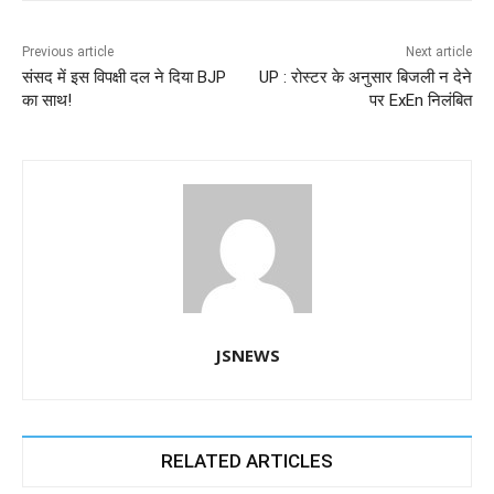
b
A
dI
a
n
o
p
n
m
g
Previous article
Next article
संसद में इस विपक्षी दल ने दिया BJP
UP : रोस्टर के अनुसार बिजली न देने
o
p
er
का साथ!
पर ExEn निलंबित
k
JSNEWS
RELATED ARTICLES