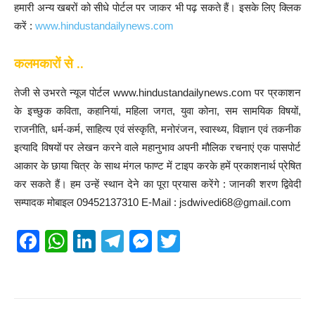
हमारी अन्य खबरों को सीधे पोर्टल पर जाकर भी पढ़ सकते हैं। इसके लिए क्लिक
करें :
www.hindustandailynews.com
कलमकारों से ..
तेजी से उभरते न्यूज पोर्टल www.hindustandailynews.com पर प्रकाशन
के इच्छुक कविता, कहानियां, महिला जगत, युवा कोना, सम सामयिक विषयों,
राजनीति, धर्म-कर्म, साहित्य एवं संस्कृति, मनोरंजन, स्वास्थ्य, विज्ञान एवं तकनीक
इत्यादि विषयों पर लेखन करने वाले महानुभाव अपनी मौलिक रचनाएं एक पासपोर्ट
आकार के छाया चित्र के साथ मंगल फाण्ट में टाइप करके हमें प्रकाशनार्थ प्रेषित
कर सकते हैं। हम उन्हें स्थान देने का पूरा प्रयास करेंगे : जानकी शरण द्विवेदी
सम्पादक मोबाइल 09452137310 E-Mail : jsdwivedi68@gmail.com
F
W
Li
T
M
T
a
h
n
el
e
wi
c
at
k
e
ss
tt
e
s
e
gr
e
er