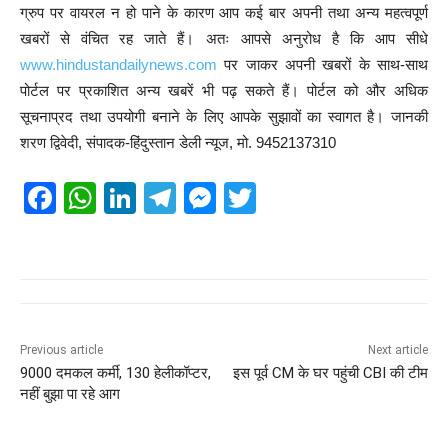
ग्रुप पर वायरल न हो पाने के कारण आप कई बार अपनी तथा अन्य महत्वपूर्ण
खबरों से वंचित रह जाते हैं। अतः आपसे अनुरोध है कि आप सीधे
www.hindustandailynews.com
पर जाकर अपनी खबरों के साथ-साथ
पोर्टल पर प्रकाशित अन्य खबरें भी पढ़ सकते हैं। पोर्टल को और अधिक
सूचनाप्रद तथा उपयोगी बनाने के लिए आपके सुझावों का स्वागत है। जानकी
शरण द्विवेदी, संपादक-हिंदुस्तान डेली न्यूज, मो. 9452137310
F
W
Li
T
M
T
a
h
n
el
e
wi
c
at
k
e
ss
tt
e
s
e
gr
e
er
b
A
dI
a
n
o
p
n
m
g
Previous article
Next article
9000 दमकल कर्मी, 130 हेलीकॉप्टर,
इस पूर्व CM के घर पहुंची CBI की टीम
o
p
er
नहीं बुझा पा रहे आग
k