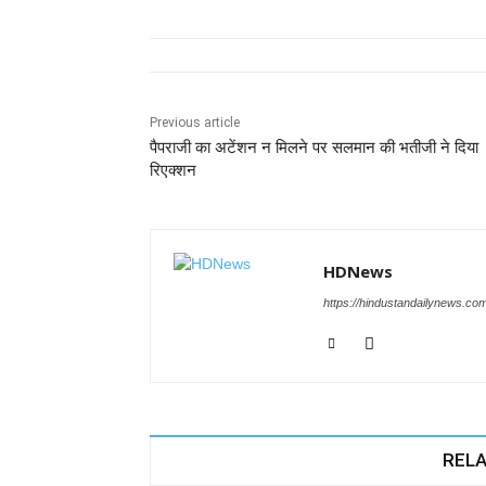
c
at
k
e
ss
tt
e
s
e
gr
e
er
b
A
dI
a
n
o
p
n
m
g
Previous article
पैपराजी का अटेंशन न मिलने पर सलमान की भतीजी ने दिया
o
p
er
रिएक्शन
k
HDNews
https://hindustandailynews.co
RELA