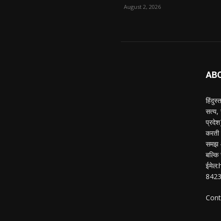
August 2, 2026
AB
हिंदुस
सत्य,
प्रदे
करती ह
समझ औ
बल्कि 
ईमेल
842
Cont