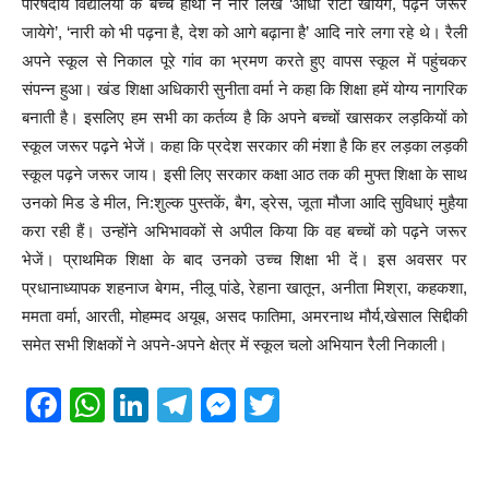
परिषदीय विद्यालयों के बच्चे हाथों ने नारे लिखे ‘आधी रोटी खायेंगे, पढ़ने जरूर
जायेगे’, ‘नारी को भी पढ़ना है, देश को आगे बढ़ाना है’ आदि नारे लगा रहे थे। रैली
अपने स्कूल से निकाल पूरे गांव का भ्रमण करते हुए वापस स्कूल में पहुंचकर
संपन्न हुआ। खंड शिक्षा अधिकारी सुनीता वर्मा ने कहा कि शिक्षा हमें योग्य नागरिक
बनाती है। इसलिए हम सभी का कर्तव्य है कि अपने बच्चों खासकर लड़कियों को
स्कूल जरूर पढ़ने भेजें। कहा कि प्रदेश सरकार की मंशा है कि हर लड़का लड़की
स्कूल पढ़ने जरूर जाय। इसी लिए सरकार कक्षा आठ तक की मुफ्त शिक्षा के साथ
उनको मिड डे मील, नि:शुल्क पुस्तकें, बैग, ड्रेस, जूता मौजा आदि सुविधाएं मुहैया
करा रही हैं। उन्होंने अभिभावकों से अपील किया कि वह बच्चों को पढ़ने जरूर
भेजें। प्राथमिक शिक्षा के बाद उनको उच्च शिक्षा भी दें। इस अवसर पर
प्रधानाध्यापक शहनाज बेगम, नीलू पांडे, रेहाना खातून, अनीता मिश्रा, कहकशा,
ममता वर्मा, आरती, मोहम्मद अयूब, असद फातिमा, अमरनाथ मौर्य,खेसाल सिद्दीकी
समेत सभी शिक्षकों ने अपने-अपने क्षेत्र में स्कूल चलो अभियान रैली निकाली।
F
W
Li
T
M
T
a
h
n
el
e
wi
c
at
k
e
ss
tt