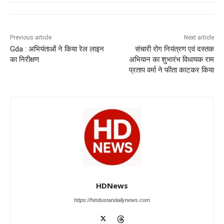
e
s
e
gr
e
er
b
A
dI
a
n
o
p
n
m
g
Previous article
Next article
Gda : अभियंताओं ने किया रेल लाइन
संचारी रोग नियंत्रण एवं दस्तक
o
p
er
का निरीक्षण
अभियान का शुभारंभ विधायक राम
k
प्रताप वर्मा ने फीता काटकर किया
HDNews
https://hindustandailynews.com