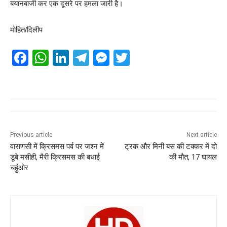
बयानबाजी कर एक दूसरे पर हमला जारी है।
मोहित/दिलीप
F
W
Li
T
M
T
a
h
n
el
e
wi
c
at
k
e
ss
tt
e
s
e
gr
e
er
b
A
dI
a
n
o
p
n
m
g
Previous article
Next article
वाराणसी में क्रिसमस पर्व पर जश्न में
ट्रक और मिनी बस की टक्कर में दो
o
p
er
डूबे मसीही, मैरी क्रिसमस की बधाई
की मौत, 17 घायल
k
चहुंओर