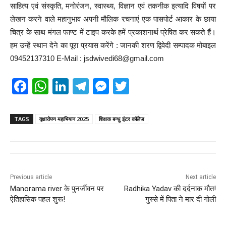
साहित्य एवं संस्कृति, मनोरंजन, स्वास्थ्य, विज्ञान एवं तकनीक इत्यादि विषयों पर
लेखन करने वाले महानुभाव अपनी मौलिक रचनाएं एक पासपोर्ट आकार के छाया
चित्र के साथ मंगल फाण्ट में टाइप करके हमें प्रकाशनार्थ प्रेषित कर सकते हैं।
हम उन्हें स्थान देने का पूरा प्रयास करेंगे : जानकी शरण द्विवेदी सम्पादक मोबाइल
09452137310 E-Mail : jsdwivedi68@gmail.com
F
W
Li
T
M
T
a
h
n
el
e
wi
c
at
k
e
ss
tt
TAGS
वृक्षारोपण महाभियान 2025
शिक्षक बन्धु इंटर कॉलेज
e
s
e
gr
e
er
b
A
dI
a
n
o
p
n
m
g
Previous article
Next article
o
p
er
Manorama river के पुनर्जीवन पर
Radhika Yadav की दर्दनाक मौत!
k
ऐतिहासिक पहल शुरू!
गुस्से में पिता ने मार दी गोली