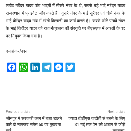
शहीद महेंद्र यादव पांच भाइयों में तीसरे नंबर के थे, सबसे बड़े भाई नरेंद्र यादव
राजस्थान में प्राइवेट जॉब करते हैं। दूसरे नंबर के भाई सुरेंद्र एवं चौथे नंबर के
भाई वीरेंद्र यादव गांव में खेती किसानी का कार्य करते हैं। सबसे छोटे पांचवें नंबर
के भाई जितेंद्र यादव को रक्षा मंत्रालय की संस्तुति पर बीएसएफ में आरक्षी के पद
पर नियुक्त किया गया है।
दयाशंकर/पवन
F
W
Li
T
M
T
a
h
n
el
e
wi
c
at
k
e
ss
tt
e
s
e
gr
e
er
b
A
dI
a
n
o
p
n
m
g
Previous article
Next article
जौनपुर में सरकारी काम में बाधा डालने
ज्यादा टीडीएस कटौती से बचने के लिए
o
p
er
वाले दो नामजद समेत 50 पर मुकदमा
31 मई तक पैन को आधार से जोड़ें
दर्ज
करदाता: