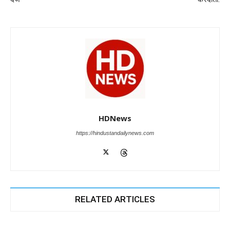
k
HDNews
https://hindustandailynews.com
RELATED ARTICLES