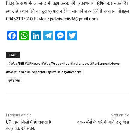
चित्र के साथ मंगल फाण्ट में टाइप करके हमें प्रकाशनार्थ प्रेषित कर सकते हैं।
हम उन्हें स्थान देने का पूरा प्रयास करेंगे : जानकी शरण द्विवेदी सम्पादक मोबाइल
09452137310 E-Mail : jsdwivedi68@gmail.com
F
W
Li
T
M
T
a
h
n
el
e
wi
c
at
k
e
ss
tt
TAGS
e
s
e
gr
e
er
#WaqfBill #UPNews #WaqfProperties #IndianLaw #ParliamentNews
b
A
dI
a
n
#WaqfBoard #PropertyDispute #LegalReform
बृजेश सिंह
o
p
n
m
g
o
p
er
k
Previous article
Next article
UP : इन जिलों में हो सकता है
वक्फ बोर्ड के बारे में जानें ए टू जेड
वज्रपात, रहें सतर्क