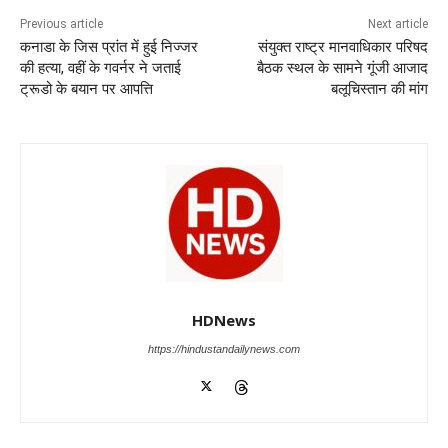
b
A
dI
a
n
o
p
n
m
g
Previous article
Next article
कनाडा के जिस प्रांत में हुई निज्जर
संयुक्त राष्ट्र मानवाधिकार परिषद
o
p
er
की हत्या, वहीं के गवर्नर ने जताई
बैठक स्थल के सामने गूंजी आजाद
k
ट्रूडो के बयान पर आपत्ति
बलूचिस्तान की मांग
HDNews
https://hindustandailynews.com