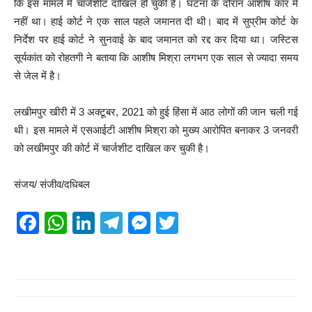
कि इस मामले में चार्जशीट दाखिल हो चुकी है। घटना के दौरान आशीष कार में
नहीं था। हाई कोर्ट ने एक साल पहले जमानत दी थी। बाद में सुप्रीम कोर्ट के
निर्देश पर हाई कोर्ट ने सुनवाई के बाद जमानत को रद्द कर दिया था। जस्टिस
सूर्यकांत को रोहतगी ने बताया कि आशीष मिश्रा लगभग एक साल से ज्यादा समय
से जेल में है।
लखीमपुर खीरी में 3 अक्टूबर, 2021 को हुई हिंसा में आठ लोगों की जान चली गई
थी। इस मामले में एसआईटी आशीष मिश्रा को मुख्य आरोपित बनाकर 3 जनवरी
को लखीमपुर की कोर्ट में चार्जशीट दाखिल कर चुकी है।
संजय/ संजीव/दधिबल
F
W
Li
T
M
T
a
h
n
el
e
wi
c
at
k
e
ss
tt
e
s
e
gr
e
er