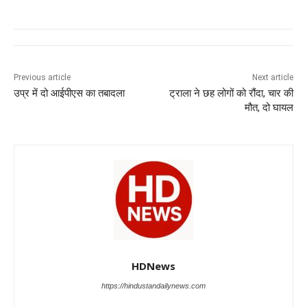
c
at
k
e
ss
tt
e
s
e
gr
e
er
b
A
dI
a
n
o
p
n
m
g
Previous article
Next article
उप्र में दो आईपीएस का तबादला
ट्राला ने छह लोगों को रौंदा, चार की
o
p
er
मौत, दो घायल
k
HDNews
https://hindustandailynews.com