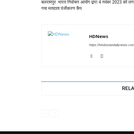
बलरामपुर :भारत निर्वाचन आयोग द्वारा 4 नवंबर 2023 को लग
o
p
er
गया मतदाता पंजीकरण कैंप
k
HDNews
https://hindustandailynews.co
RELA