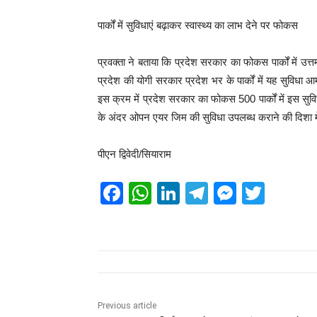
पार्कों में सुविधाएं बढ़ाकर स्वास्थ्य का लाभ देने पर फोकस
प्रवक्ता ने बताया कि प्रदेश सरकार का फोकस पार्कों में उत
प्रदेश की योगी सरकार प्रदेश भर के पार्कों में यह सुविधा 
इस क्रम में प्रदेश सरकार का फोकस 500 पार्कों में इस सुविध
के अंदर ओपन एयर जिम की सुविधा उपलब्ध कराने की दिशा में
पीएन द्विवेदी/सियाराम
F
W
Li
T
M
T
a
h
n
el
e
wi
c
at
k
e
ss
tt
e
s
e
gr
e
er
b
A
dI
a
n
o
p
n
m
g
Previous article