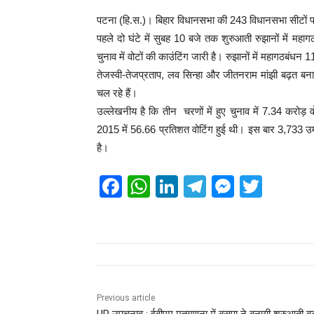
पटना (हि.स.)। बिहार विधानसभा की 243 विधानसभा सीटों पर 
पहले दो घंटे में सुबह 10 बजे तक शुरुआती रुझानों में महाग
चुनाव में वोटों की काउंटिंग जारी है। रुझानों में महागठबं
तेजस्वी-तेजप्रताप, लव सिन्हा और जीतनराम मांझी बढ़त बनाए 
चल रहे हैं।
उल्लेखनीय है कि तीन चरणों में हुए चुनाव में 7.34 करोड
2015 में 56.66 प्रतिशत वोटिंग हुई थी। इस बार 3,733 उम्मी
है।
F
W
Li
T
M
T
a
h
n
el
e
wi
c
at
k
e
ss
tt
e
s
e
gr
e
er
b
A
dI
a
n
o
p
n
m
g
Previous article