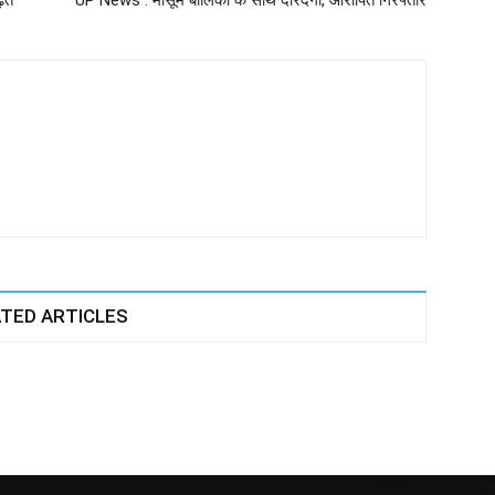
ढ़त
UP News : मासूम बालिका के साथ दरिंदगी, आरोपित गिरफ्तार
TED ARTICLES