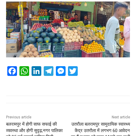
F
W
Li
T
M
T
a
h
n
el
e
wi
c
at
k
e
ss
tt
e
s
e
gr
e
er
b
A
dI
a
n
o
p
n
m
g
Previous article
Next article
बलरामपुर में होगी साफ सफाई की
उतरौला बलरामपुर सामुदायिक स्वास्थ्य
o
p
er
व्यवस्था और होगी सुदृढ़,नगर पालिका
केंद्र उतरौला में लगभग 60 आवेदन