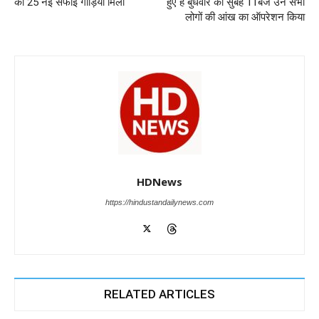
k
को 25 नई सफाई गाड़िया मिली
हुए हैं बुधवार को सुबह 11बजे उन सभी
लोगों की आंख का ऑपरेशन किया
HDNews
https://hindustandailynews.com
RELATED ARTICLES