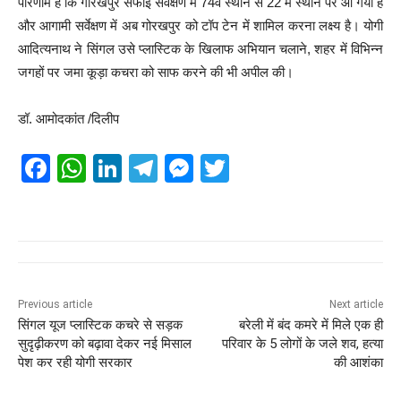
परिणाम है कि गोरखपुर सफाई सर्वेक्षण में 74वें स्थान से 22 में स्थान पर आ गया है
और आगामी सर्वेक्षण में अब गोरखपुर को टॉप टेन में शामिल करना लक्ष्य है। योगी
आदित्यनाथ ने सिंगल उसे प्लास्टिक के खिलाफ अभियान चलाने, शहर में विभिन्न
जगहों पर जमा कूड़ा कचरा को साफ करने की भी अपील की।
डॉ. आमोदकांत /दिलीप
F
W
Li
T
M
T
a
h
n
el
e
wi
c
at
k
e
ss
tt
e
s
e
gr
e
er
b
A
dI
a
n
o
p
n
m
g
Previous article
Next article
सिंगल यूज प्लास्टिक कचरे से सड़क
बरेली में बंद कमरे में मिले एक ही
o
p
er
सुदृढ़ीकरण को बढ़ावा देकर नई मिसाल
परिवार के 5 लोगों के जले शव, हत्या
k
पेश कर रही योगी सरकार
की आशंका