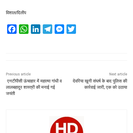
विशाल/दिलीप
F
W
Li
T
M
T
a
h
n
el
e
wi
c
at
k
e
ss
tt
e
s
e
gr
e
er
b
A
dI
a
n
o
p
n
m
g
Previous article
Next article
एनटीपीसी ऊंचाहार में महात्मा गांधी व
देवरिया खूनी संघर्ष के बाद पुलिस की
o
p
er
लालबहादुर शास्त्री की मनाई गई
कार्रवाई जारी, एक को उठाया
k
जयंती