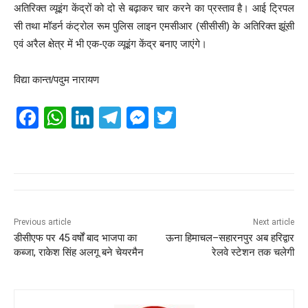
अतिरिक्त व्यूइंग केंद्रों को दो से बढ़ाकर चार करने का प्रस्ताव है। आई ट्रिपल
सी तथा मॉडर्न कंट्रोल रूम पुलिस लाइन एमसीआर (सीसीसी) के अतिरिक्त झूंसी
एवं अरैल क्षेत्र में भी एक-एक व्यूइंग केंद्र बनाए जाएंगे।
विद्या कान्त/पदुम नारायण
F
W
Li
T
M
T
a
h
n
el
e
wi
c
at
k
e
ss
tt
e
s
e
gr
e
er
b
A
dI
a
n
o
p
n
m
g
Previous article
Next article
डीसीएफ पर 45 वर्षों बाद भाजपा का
ऊना हिमाचल–सहारनपुर अब हरिद्वार
o
p
er
कब्जा, राकेश सिंह अलगू बने चेयरमैन
रेलवे स्टेशन तक चलेगी
k