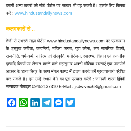
हमारी अन्य खबरों को सीधे पोर्टल पर जाकर भी पढ़ सकते हैं। इसके लिए क्लिक
करें :
www.hindustandailynews.com
कलमकारों से ..
तेजी से उभरते न्यूज पोर्टल www.hindustandailynews.com पर प्रकाशन
के इच्छुक कविता, कहानियां, महिला जगत, युवा कोना, सम सामयिक विषयों,
राजनीति, धर्म-कर्म, साहित्य एवं संस्कृति, मनोरंजन, स्वास्थ्य, विज्ञान एवं तकनीक
इत्यादि विषयों पर लेखन करने वाले महानुभाव अपनी मौलिक रचनाएं एक पासपोर्ट
आकार के छाया चित्र के साथ मंगल फाण्ट में टाइप करके हमें प्रकाशनार्थ प्रेषित
कर सकते हैं। हम उन्हें स्थान देने का पूरा प्रयास करेंगे : जानकी शरण द्विवेदी
सम्पादक मोबाइल 09452137310 E-Mail : jsdwivedi68@gmail.com
F
W
Li
T
M
T
a
h
n
el
e
wi
c
at
k
e
ss
tt
e
s
e
gr
e
er