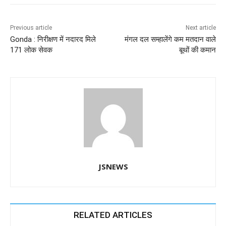
b
A
dI
a
n
o
p
n
m
g
Previous article
Next article
Gonda : निरीक्षण में नदारद मिले
मंगल दल सम्हालेंगे कम मतदान वाले
o
p
er
171 लोक सेवक
बूथों की कमान
k
JSNEWS
RELATED ARTICLES