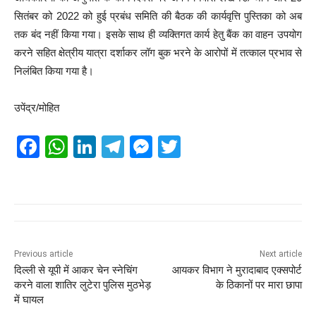
सितंबर को 2022 को हुई प्रबंध समिति की बैठक की कार्यवृत्ति पुस्तिका को अब
तक बंद नहीं किया गया। इसके साथ ही व्यक्तिगत कार्य हेतु बैंक का वाहन उपयोग
करने सहित क्षेत्रीय यात्रा दर्शाकर लॉग बुक भरने के आरोपों में तत्काल प्रभाव से
निलंबित किया गया है।
उपेंद्र/मोहित
F
W
Li
T
M
T
a
h
n
el
e
wi
c
at
k
e
ss
tt
e
s
e
gr
e
er
b
A
dI
a
n
o
p
n
m
g
Previous article
Next article
दिल्ली से यूपी में आकर चेन स्नेचिंग
आयकर विभाग ने मुरादाबाद एक्सपोर्ट
o
p
er
करने वाला शातिर लुटेरा पुलिस मुठभेड़
के ठिकानों पर मारा छापा
k
में घायल