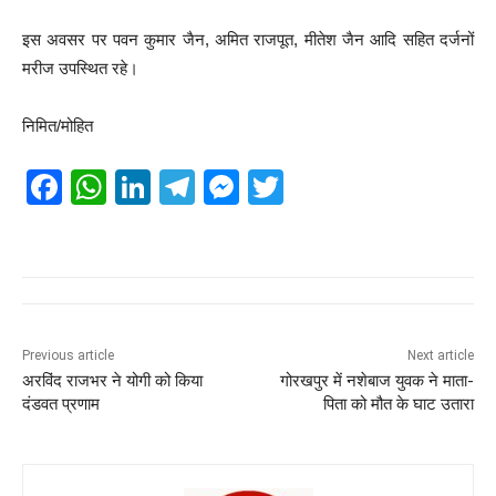
इस अवसर पर पवन कुमार जैन, अमित राजपूत, मीतेश जैन आदि सहित दर्जनों
मरीज उपस्थित रहे।
निमित/मोहित
F
W
Li
T
M
T
a
h
n
el
e
wi
c
at
k
e
ss
tt
e
s
e
gr
e
er
b
A
dI
a
n
o
p
n
m
g
Previous article
Next article
अरविंद राजभर ने योगी को किया
गोरखपुर में नशेबाज युवक ने माता-
o
p
er
दंडवत प्रणाम
पिता को मौत के घाट उतारा
k