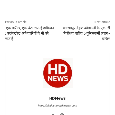
e
s
e
gr
e
er
b
A
dI
a
n
o
p
n
m
g
Previous article
Next article
एक तारीख, एक घंटा सफाई अभियान
बलरामपुर देहात कोतवाली के प्रभारी
o
p
er
: कलेक्ट्रेट अधिकारियों ने भी की
निरीक्षक सहित 5 पुलिसकर्मी लाइन-
k
सफाई
हाजिर
HDNews
https://hindustandailynews.com