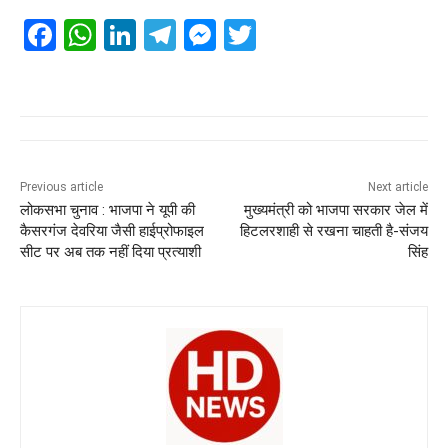
F
W
Li
T
M
T
a
h
n
el
e
wi
c
at
k
e
ss
tt
e
s
e
gr
e
er
b
A
dI
a
n
o
p
n
m
g
Previous article
Next article
लोकसभा चुनाव : भाजपा ने यूपी की
मुख्यमंत्री को भाजपा सरकार जेल में
o
p
er
कैसरगंज देवरिया जैसी हाईप्रोफाइल
हिटलरशाही से रखना चाहती है-संजय
k
सीट पर अब तक नहीं दिया प्रत्याशी
सिंह