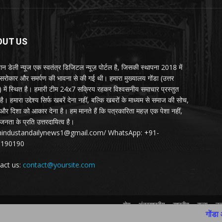
OUT US
्तान डेली न्यूज एक स्वतंत्र डिजिटल न्यूज़ पोर्टल है, जिसकी स्थापना 2018 में
 सरोकार और समर्पण की भावना से की गई थी। हमारा मुख्यालय गोंडा (उत्तर
श) में स्थित है। हमारी टीम 24x7 सक्रिय रहकर विश्वसनीय समाचार प्रस्तुत
ै। हमारा उद्देश्य सिर्फ खबरें देना नहीं, बल्कि खबरों के माध्यम से समाज की सोच,
र दिशा को आकार देना है। हम मानते हैं कि पत्रकारिता महज़ एक पेशा नहीं,
जनता के प्रति उत्तरदायित्व है।
:hindustandailynews1@gmail.com/ WhatsApp: +91-
3190190
act us:
contact@yoursite.com
होम
अंतरराष्ट्रीय
राष्ट्रीय
राज्य
उत्
गोंडा आकाशीय बिजली ब
Contact Us