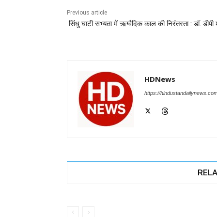
o
p
n
m
g
Previous article
सिंधु घाटी सभ्यता में ऋग्वैदिक काल की निरंतरता : डॉ. डीपी श
o
p
er
k
HDNews
https://hindustandailynews.co
RELA