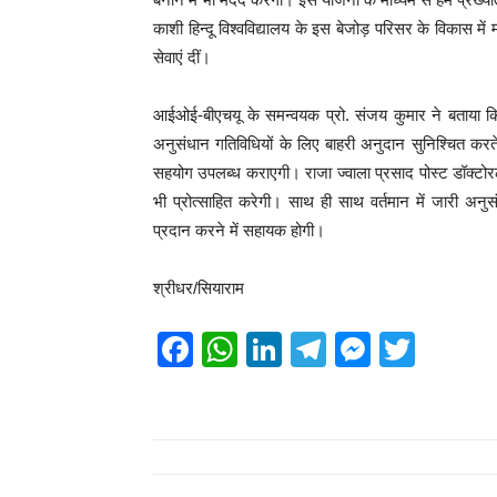
काशी हिन्दू विश्वविद्यालय के इस बेजोड़ परिसर के विकास में म
सेवाएं दीं।
आईओई-बीएचयू के समन्वयक प्रो. संजय कुमार ने बताया कि व
अनुसंधान गतिविधियों के लिए बाहरी अनुदान सुनिश्चित करते 
सहयोग उपलब्ध कराएगी। राजा ज्वाला प्रसाद पोस्ट डॉक्टोरल अध
भी प्रोत्साहित करेगी। साथ ही साथ वर्तमान में जारी अनु
प्रदान करने में सहायक होगी।
श्रीधर/सियाराम
F
W
Li
T
M
T
a
h
n
el
e
wi
c
at
k
e
ss
tt
e
s
e
gr
e
er
b
A
dI
a
n