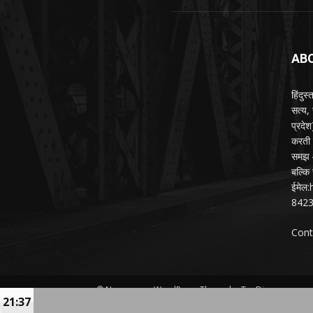
AB
हिंदुस
सत्य,
प्रदे
करती ह
समझ औ
बल्कि 
ईमेल
842
Cont
© Newspaper WordPress Theme by TagDiv
21:37