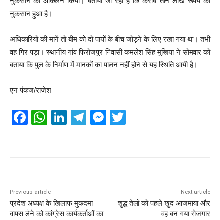
नुकसान का आकलन किया। बताया जा रहा है कि करीब तीन लाख रूपये का
नुकसान हुआ है।
अधिकारियों की मानें तो बीम को दो पायों के बीच जोड़ने के लिए रखा गया था। तभी
वह गिर पड़ा। स्थानीय गांव फिरोजपुर निवासी कमलेश सिंह मुखिया ने सोमवार को
बताया कि पुल के निर्माण में मानकों का पालन नहीं होने से यह स्थिति आयी है।
एन पंकज/राजेश
F
W
Li
T
M
T
a
h
n
el
e
wi
c
at
k
e
ss
tt
e
s
e
gr
e
er
b
A
dI
a
n
o
p
n
m
g
Previous article
Next article
प्रदेश अध्यक्ष के खिलाफ मुकदमा
शुद्ध तेलों को पहले खुद आजमाया और
o
p
er
वापस लेने को कांग्रेस कार्यकर्ताओं का
वह बन गया रोजगार