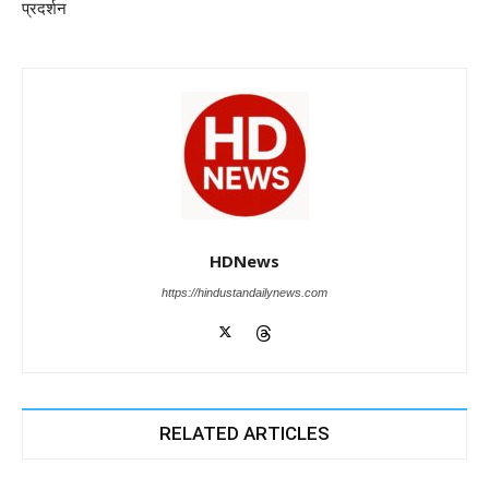
k
प्रदर्शन
HDNews
https://hindustandailynews.com
RELATED ARTICLES