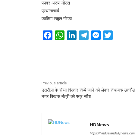
फादर अरुण मोरस
प्रधानाचार्य
फातिमा स्कूल गोण्डा
F
W
Li
T
M
T
a
h
n
el
e
wi
c
at
k
e
ss
tt
e
s
e
gr
e
er
b
A
dI
a
n
o
p
n
m
g
Previous article
उतरौला के सीमा विस्तार किये जाने को लेकर विधायक उतरौला
o
p
er
नगर विकास मंत्री को पत्र सौंपा
k
HDNews
https://hindustandailynews.co