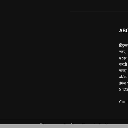
AB
हिंदुस
सत्य,
प्रदे
करती ह
समझ औ
बल्कि 
ईमेल
842
Cont
© Newspaper WordPress Theme by TagDiv