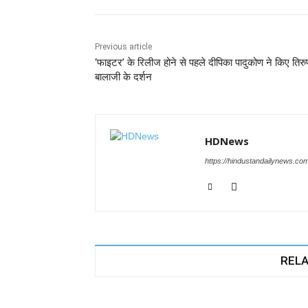
e
s
e
gr
e
er
b
A
dI
a
n
o
p
n
m
g
Previous article
‘फाइटर’ के रिलीज होने से पहले दीपिका पादुकोण ने किए तिरु
o
p
er
बालाजी के दर्शन
k
HDNews
https://hindustandailynews.co
RELA