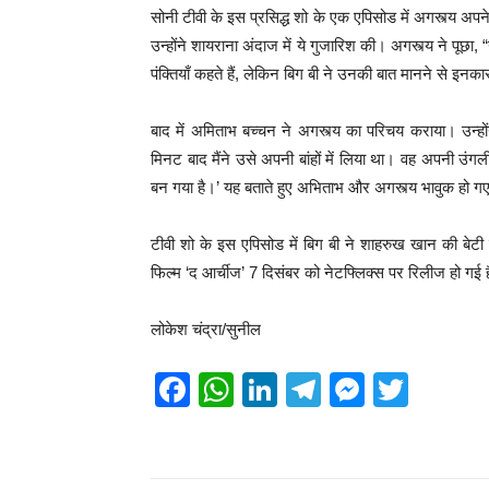
सोनी टीवी के इस प्रसिद्ध शो के एक एपिसोड में अगस्त्य अप
उन्होंने शायराना अंदाज में ये गुजारिश की। अगस्त्य ने प
पंक्तियाँ कहते हैं, लेकिन बिग बी ने उनकी बात मानने से इन
बाद में अमिताभ बच्चन ने अगस्त्य का परिचय कराया। उन्हों
मिनट बाद मैंने उसे अपनी बांहों में लिया था। वह अपनी उं
बन गया है।’ यह बताते हुए अभिताभ और अगस्त्य भावुक हो ग
टीवी शो के इस एपिसोड में बिग बी ने शाहरुख खान की बेटी 
फिल्म ‘द आर्चीज’ 7 दिसंबर को नेटफ्लिक्स पर रिलीज हो गई 
लोकेश चंद्रा/सुनील
F
W
Li
T
M
T
a
h
n
el
e
wi
c
at
k
e
ss
tt