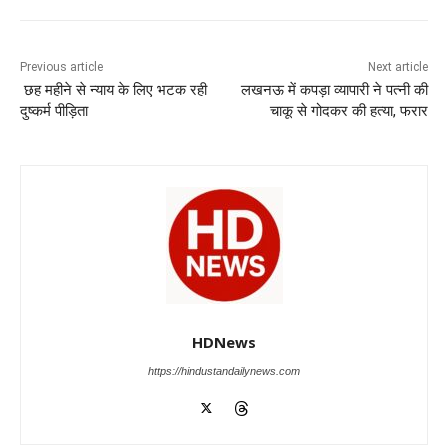
e
s
e
gr
e
er
b
A
dI
a
n
o
p
n
m
g
Previous article
Next article
छह महीने से न्याय के लिए भटक रही
लखनऊ में कपड़ा व्यापारी ने पत्नी की
o
p
er
दुष्कर्म पीड़िता
चाकू से गोदकर की हत्या, फरार
k
HDNews
https://hindustandailynews.com