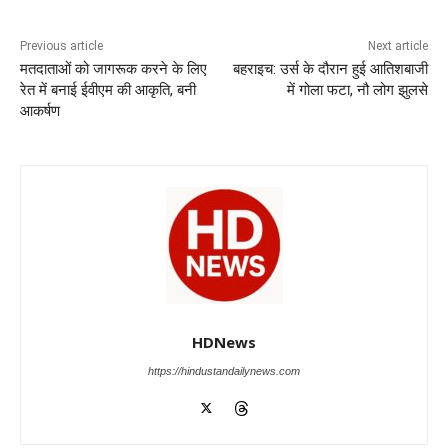
b
A
dI
a
n
o
p
n
m
g
Previous article
Next article
मतदाताओं को जागरूक करने के लिए
बहराइच: उर्स के दौरान हुई आतिशबाजी
o
p
er
रेत में बनाई ईवीएम की आकृति, बनी
में गोला फटा, नौ लोग झुलसे
k
आकर्षण
HDNews
https://hindustandailynews.com