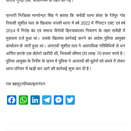
प्रदेश गुण्डा एक्ट अधिनियम के तहत की गई।
प्रभारी निरीक्षक मानवेन्द्र सिंह ने बताया कि सचेंडी थाना क्षेत्र के रैतेपुर गांव
निवासी सुशील पाल के खिलाफ पनकी थाना में वर्ष 2022 में गैंगेस्टर एक्ट एवं वर्ष
2014 में गिरोह बंद एवं समाज विरोधी क्रियाकलाप निवारण के तहत सचेंडी में
मुकदमा दर्ज हुआ था। उसके खिलाफ कार्रवाई करने का आदेश पुलिस आयुक्त
कार्यालय से जारी हुआ था। अपराधी सुशील पाल ने आपराधिक गतिविधियों से धन
अर्जित करके एक बोलेरो खरीदी थी, जिसकी कीमत 09 लाख 70 हजार रुपये है।
पुलिस आयुक्त के निर्देश के क्रम में पुलिस ने अपराधी की बुलेरों को कब्जे में लेकर
थाना परिसर में खड़ी कर आगे की कार्रवाई शुरू कर दी है।
राम बहादुर/दीपक/बृजनंदन
F
W
Li
T
M
T
a
h
n
el
e
wi
c
at
k
e
ss
tt
e
s
e
gr
e
er