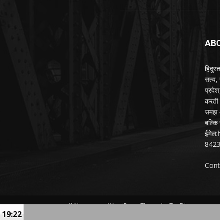
AB
हिंदुस
सत्य,
प्रदे
करती ह
समझ औ
बल्कि 
ईमेल
842
Cont
© Newspaper WordPress Theme by TagDiv
19:22