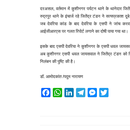
दरअसल, वर्तमान में कुशीनगर पर्यटन थाने के थानेदार जितें
रुद्रपुर थाने के इंचार्ज रहे जितेंद्र टंडन ने सत्यप्र
जब देवरिया कांड के बाद देवरिया के एसपी ने जांच करवा
आईजीआरएस पर गलत रिपोर्ट लगाने का दोषी पाया गया था।
इसके बाद एसपी देवरिया ने कुशीनगर के एसपी धवल जायसवाल 
अब कुशीनगर एसपी धवल जायसवाल ने जितेंद्र टंडन को न
निलंबन की पुष्टि की है।
डॉ. आमोदकांत /पदुम नारायण
F
W
Li
T
M
T
a
h
n
el
e
wi
c
at
k
e
ss
tt
e
s
e
gr
e
er
b
A
dI
a
n