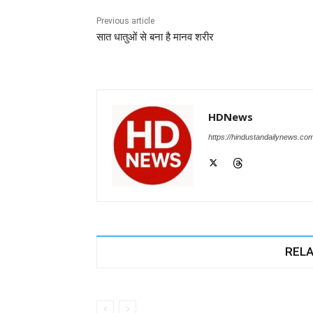
o
p
n
m
g
Previous article
सात धातुओं से बना है मानव शरीर
o
p
er
k
HDNews
https://hindustandailynews.co
RELA