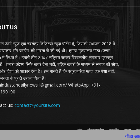
OUT US
्तान डेली न्यूज एक स्वतंत्र डिजिटल न्यूज़ पोर्टल है, जिसकी स्थापना 2018 में
 सरोकार और समर्पण की भावना से की गई थी। हमारा मुख्यालय गोंडा (उत्तर
श) में स्थित है। हमारी टीम 24x7 सक्रिय रहकर विश्वसनीय समाचार प्रस्तुत
ै। हमारा उद्देश्य सिर्फ खबरें देना नहीं, बल्कि खबरों के माध्यम से समाज की सोच,
र दिशा को आकार देना है। हम मानते हैं कि पत्रकारिता महज़ एक पेशा नहीं,
जनता के प्रति उत्तरदायित्व है।
:hindustandailynews1@gmail.com/ WhatsApp: +91-
3190190
act us:
contact@yoursite.com
होम
अंतरराष्ट्रीय
राष्ट्रीय
राज्य
उत्
गोंडा आकाशीय बिजली बन
Contact Us