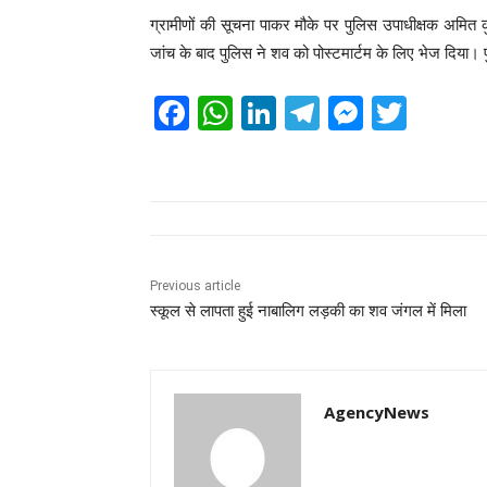
ग्रामीणों की सूचना पाकर मौके पर पुलिस उपाधीक्षक अमित कुम
जांच के बाद पुलिस ने शव को पोस्टमार्टम के लिए भेज दिया। 
F
W
Li
T
M
T
a
h
n
el
e
wi
c
at
k
e
ss
tt
e
s
e
gr
e
er
b
A
dI
a
n
o
p
n
m
g
Previous article
स्कूल से लापता हुई नाबालिग लड़की का शव जंगल में मिला
o
p
er
k
AgencyNews