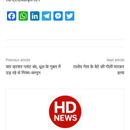
F
W
Li
T
M
T
a
h
n
el
e
wi
c
at
k
e
ss
tt
e
s
e
gr
e
er
b
A
dI
a
n
o
p
n
m
g
Previous article
Next article
चार क्रशर प्लांट बंद, धूल के गुबार में
रालोद नेता के बेटे की गोली मारकर
o
p
er
उड़ रहे थे नियम-कानून
हत्या
k