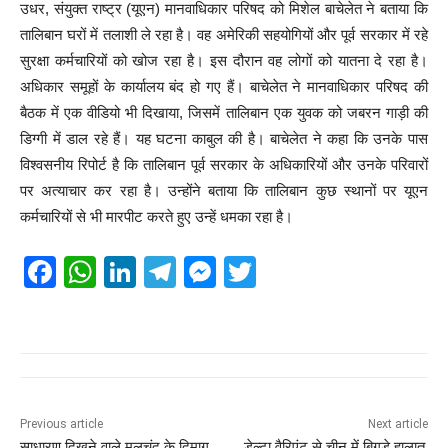
उधर, संयुक्त राष्ट्र (यूएन) मानवाधिकार परिषद को मिशेल बाचेलेत ने बताया कि
तालिबान घरों में तलाशी ले रहा है। वह अमेरिकी सहयोगियों और पूर्व सरकार में रहे
सुरक्षा कर्मचारियों को खोज रहा है। इस दौरान वह लोगों को यातना दे रहा है।
अधिकार समूहों के कार्यालय बंद हो गए हैं। बाचेलेत ने मानवाधिकार परिषद की
बैठक में एक वीडियो भी दिखाया, जिसमें तालिबान एक युवक को जबरन गाड़ी की
डिग्गी में डाल रहे हैं। यह घटना काबुल की है। बाचेलेत ने कहा कि उनके पास
विश्वसनीय रिपोर्ट है कि तालिबान पूर्व सरकार के अधिकारियों और उनके परिवारों
पर अत्याचार कर रहा है। उन्होंने बताया कि तालिबान कुछ स्थानों पर यूएन
कर्मचारियों से भी मारपीट करते हुए उन्हें धमका रहा है।
F
W
Li
T
M
T
a
h
n
el
e
wi
c
at
k
e
ss
tt
e
s
e
gr
e
er
b
A
dI
a
n
o
p
n
m
g
Previous article
Next article
साधारण दिखने वाले मूलचंद के दिमाग
डेल्टा वैरिएंट से चीन में बिगड़े हालात,