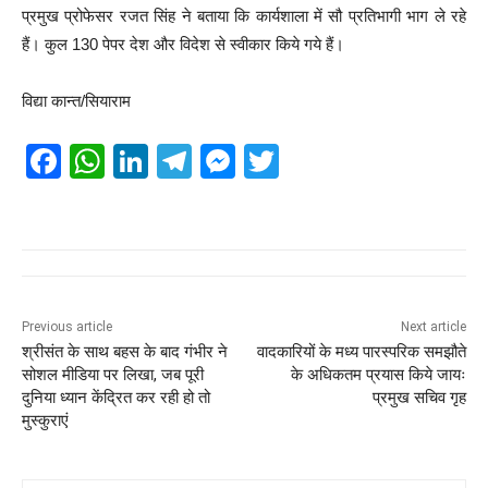
प्रमुख प्रोफेसर रजत सिंह ने बताया कि कार्यशाला में सौ प्रतिभागी भाग ले रहे
हैं। कुल 130 पेपर देश और विदेश से स्वीकार किये गये हैं।
विद्या कान्त/सियाराम
F
W
Li
T
M
T
a
h
n
el
e
wi
c
at
k
e
ss
tt
e
s
e
gr
e
er
b
A
dI
a
n
o
p
n
m
g
Previous article
Next article
श्रीसंत के साथ बहस के बाद गंभीर ने
वादकारियों के मध्य पारस्परिक समझौते
o
p
er
सोशल मीडिया पर लिखा, जब पूरी
के अधिकतम प्रयास किये जायः
k
दुनिया ध्यान केंद्रित कर रही हो तो
प्रमुख सचिव गृह
मुस्कुराएं