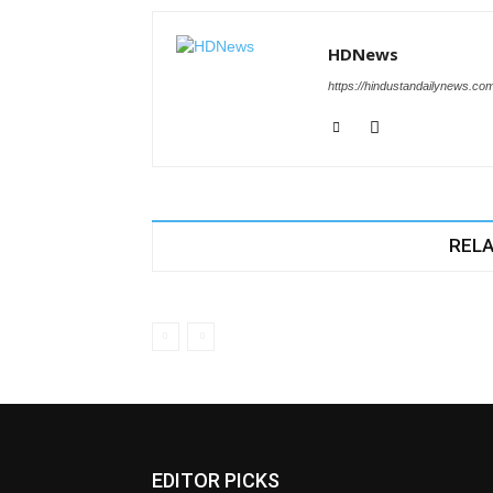
HDNews
https://hindustandailynews.co
RELA
EDITOR PICKS