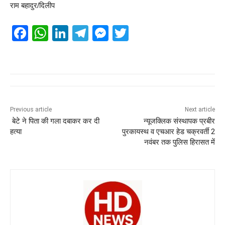
राम बहादुर/दिलीप
F
W
Li
T
M
T
a
h
n
el
e
wi
c
at
k
e
ss
tt
e
s
e
gr
e
er
b
A
dI
a
n
o
p
n
m
g
Previous article
Next article
बेटे ने पिता की गला दबाकर कर दी
न्यूजक्लिक संस्थापक प्रबीर
o
p
er
हत्या
पुरकायस्थ व एचआर हेड चक्रवर्ती 2
k
नवंबर तक पुलिस हिरासत में