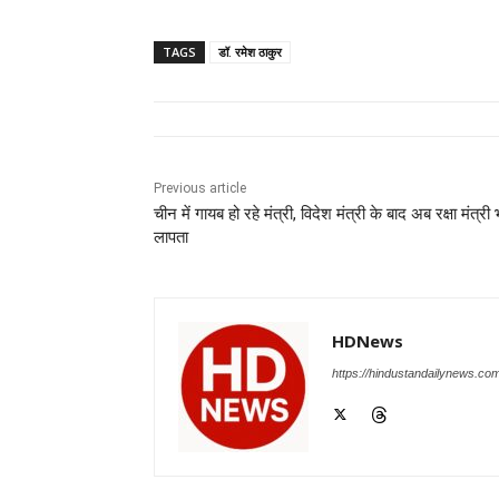
a
h
n
el
e
wi
c
at
k
e
ss
tt
TAGS
डॉ. रमेश ठाकुर
e
s
e
gr
e
er
b
A
dI
a
n
o
p
n
m
g
o
p
er
Previous article
चीन में गायब हो रहे मंत्री, विदेश मंत्री के बाद अब रक्षा मंत्री 
k
लापता
HDNews
https://hindustandailynews.co